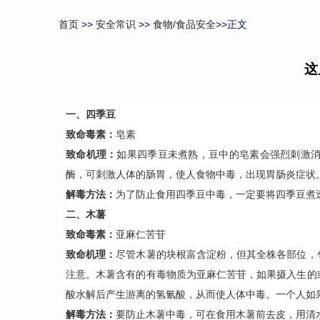
首页
>>
安全常识
>>
食物/食品安全
>>正文
这
一、四季豆
致命毒素：
皂素
致命机理：
如果四季豆未煮熟，豆中的皂素会强烈刺激
酶，可刺激人体的肠胃，使人食物中毒，出现胃肠炎症状
解毒方法：
为了防止食用四季豆中毒，一定要将四季豆煮
二、
木薯
致命毒素：
亚麻仁苦苷
致命机理：
尽管木薯的块根富含淀粉，但其全株各部位，
注意。木薯含有的有毒物质为亚麻仁苦苷，如果摄入生的
酸水解后产生游离的氢氰酸，从而使人体中毒。一个人如果
解毒方法：
要防止木薯中毒，可在食用木薯前去皮，用清