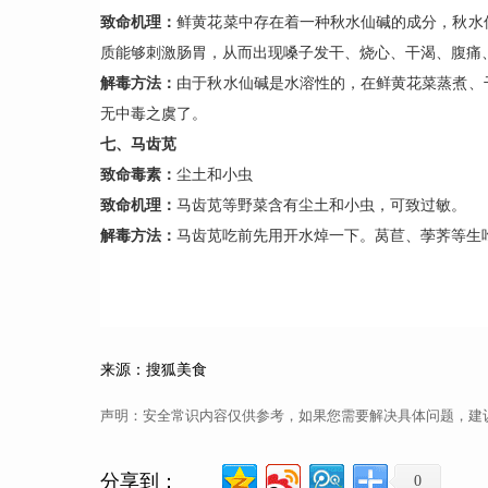
致命机理：
鲜黄花菜中存在着一种秋水仙碱的成分，秋水
质能够刺激肠胃，从而出现嗓子发干、烧心、干渴、腹痛
解毒方法：
由于秋水仙碱是水溶性的，在鲜黄花菜蒸煮、
无中毒之虞了。
七、
马齿苋
致命毒素：
尘土和小虫
致命机理：
马齿苋等野菜含有尘土和小虫，可致过敏。
解毒方法：
马齿苋吃前先用开水焯一下。莴苣、荸荠等生
来源：搜狐美食
声明：安全常识内容仅供参考，如果您需要解决具体问题，建
分享到：
0