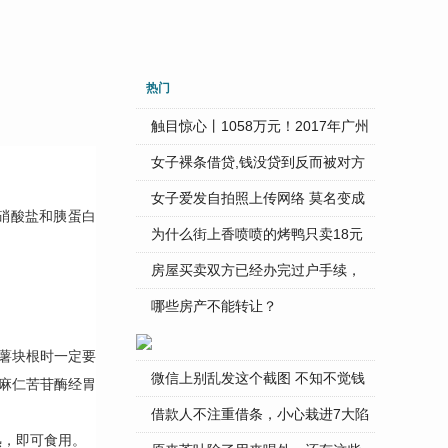
热门
触目惊心丨1058万元！2017年广州
...
女子裸条借贷,钱没贷到反而被对方
...
女子爱发自拍照上传网络 莫名变成
硝酸盐和胰蛋白
...
为什么街上香喷喷的烤鸭只卖18元
...
房屋买卖双方已经办完过户手续，
...
哪些房产不能转让？
薯块根时一定要
微信上别乱发这个截图 不知不觉钱
麻仁苦苷酶经胃
...
借款人不注重借条，小心栽进7大陷
熟，即可食用。