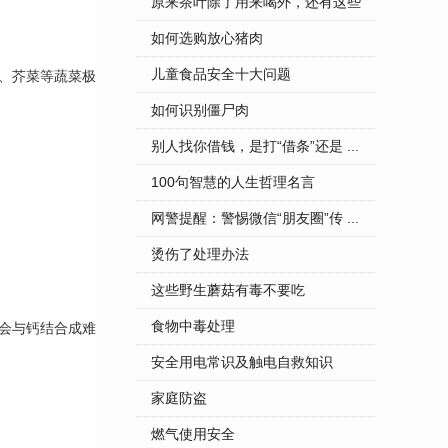
...
原来茶叶除了用来喝外，还有这些
...
如何选购放心猪肉
儿童食品安全十大问题
、芥菜等蔬菜极
如何识别僵尸肉
别人找你借钱，是打“借条”还是 ...
100句智慧的人生哲理名言
网警提醒：警惕微信“朋友圈”传 ...
烫伤了处理办法
这些野生蘑菇有毒不要吃
食物中毒处理
会与钙结合成难
安全用电常识及触电自救知识
家庭防盗
燃气使用安全