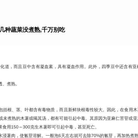
几种蔬菜没煮熟,千万别吃
消化道，而且豆中含有凝血素，具有凝血作用。此外，四季豆中还含有亚
。
透、煮熟。
包括根、茎、叶都含有毒物质，而且新鲜块根毒性较大。因此，在食用木
或未煮熟的木薯或喝其汤，都有可能引起中毒。其原因为亚麻仁苦苷或亚
食用150～300克生木薯即可引起中毒，甚至死亡。
水浸薯肉，使氰苷溶解。一般泡6天左右就可去除70%的氰苷，再加热煮