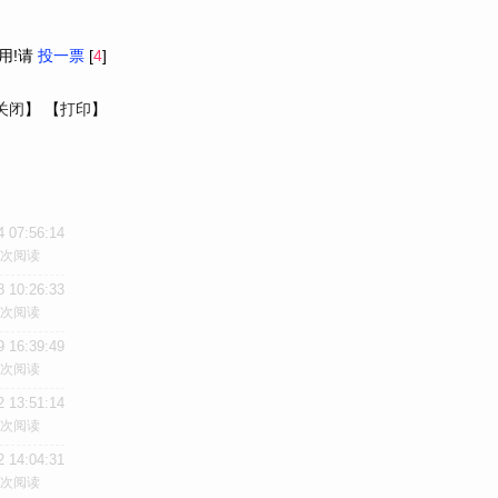
用!请
投一票
[
4
]
关闭
】 【
打印
】
4 07:56:14
/次阅读
8 10:26:33
/次阅读
9 16:39:49
/次阅读
2 13:51:14
/次阅读
2 14:04:31
/次阅读