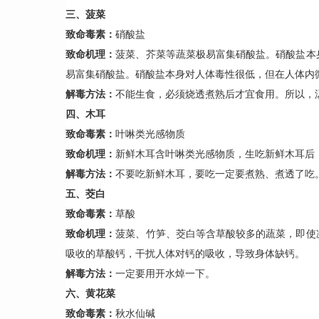
三、
菠菜
致命毒素：
硝酸盐
致命机理：
菠菜、芥菜等蔬菜极易富集硝酸盐。硝酸盐本
易富集硝酸盐。硝酸盐本身对人体毒性很低，但在人体内
解毒方法：
不能生食，必须烧透煮熟后才宜食用。所以，汤
四、
木耳
致命毒素：
叶啉类光感物质
致命机理：
新鲜木耳含叶啉类光感物质，生吃新鲜木耳后
解毒方法：
不要吃新鲜木耳，要吃一定要煮熟、煮透了吃
五、
茭白
致命毒素：
草酸
致命机理：
菠菜、竹笋、茭白等含草酸较多的蔬菜，即使
吸收的草酸钙，干扰人体对钙的吸收，导致身体缺钙。
解毒方法：
一定要用开水焯一下。
六、
黄花菜
致命毒素：
秋水仙碱