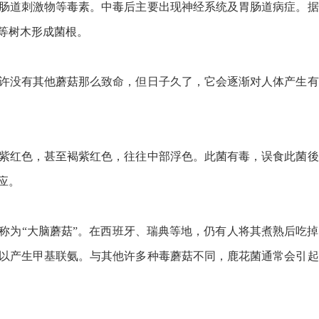
肠道刺激物等毒素。中毒后主要出现神经系统及胃肠道病症。据
等树木形成菌根。
许没有其他蘑菇那么致命，但日子久了，它会逐渐对人体产生有
紫红色，甚至褐紫红色，往往中部浮色。此菌有毒，误食此菌後
应。
称为“大脑蘑菇”。在西班牙、瑞典等地，仍有人将其煮熟后吃
以产生甲基联氨。与其他许多种毒蘑菇不同，鹿花菌通常会引起