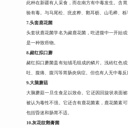
此种在新疆有人采食，而在南方有中毒发生。含胃
验有毒。与马尾松、疣皮桦、鹅耳枥、山毛榉、栎
7.头套鹿花菌
头套状鹿花菌学名为赭鹿花菌，吃进腹中一开始或
是一种致癌物。
8.赭红拟口蘑
赭红拟口蘑菌盖有短绒毛组成的鳞片。浅砖红色或
吐、腹痛、腹泻等胃肠炎病症。但也有人无中毒反
9.大脑蘑菇
大脑蘑菇一旦生食足以致命。它还因回旋状表面被
被认为毒性不强。它还含有鹿花菌素，鹿花菌素可
包括昏迷和肠胃不适。
10.灰花纹鹅膏菌