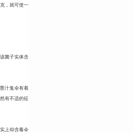
0克，就可使一
该菌子实体含
。墨汁鬼伞有着
然有不适的征
实上却含毒伞