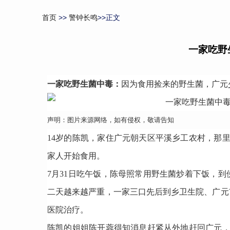
首页
>>
警钟长鸣
>>正文
一家吃野
一家吃野生菌
中毒
：
因为食用捡来的野生菌，广元
声明：图片来源网络，如有侵权，敬请告知
14岁的陈凯，家住广元朝天区平溪乡工农村，那
家人开始食用。
7月31日吃午饭，陈母照常用野生菌炒着下饭，
二天越来越严重，一家三口先后到乡卫生院、广元
医院治疗。
陈凯的姐姐陈开蓉得知消息赶紧从外地赶回广元，