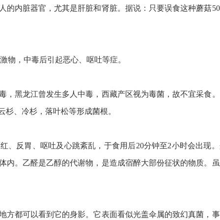
人的内脏器官，尤其是肝脏和肾脏。据说：只要误食这种蘑菇5
刺激物，中毒后引起恶心、呕吐等症。
毒，黑龙江曾发生多人中毒，西藏产区视为毒菌，故不宜采食。
云杉、冷杉，落叶松等形成菌根。
红、反胃、呕吐及心跳紊乱，于食用后20分钟至2小时会出现
体内。乙醛是乙醇的代谢物，是造成宿醉大部份征状的物质。虽
地方都可以看到它的身影。它表面看似光盖伞属的致幻真菌，事