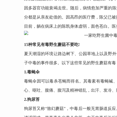
因多器官功能衰竭去世。随后，病情愈加严重的陈
分都是从亲友处借的。因高昂的医疗费，陈父已被
目前，躺在病床上的陈凯身体虚弱，面色苍白。医
15种常见有毒野生蘑菇不要吃!
夏天潮湿的环境让路边树下、公园草地上以及野外
子中毒的事件很多。以下这些常见的野生蘑菇有毒
1.毒蝇伞
毒蝇伞因可以毒杀苍蝇而得名。其毒素有毒蝇碱、
心、呕吐、
腹痛
、
腹泻
及精神错乱，出汗、发冷、
2.狗尿苔
狗尿苔又称“致幻蘑菇”，中毒后一般无胃肠道反