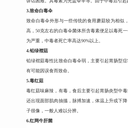
讲话困难。其毒素为光盖伞辛等。由于中毒后引起
3.致命白毒伞
致命白毒伞外形与一些传统的食用蘑菇较为相似
高，50克左右的白毒伞菌体所含毒素便足以毒死
为严重，中毒者
死亡
率高达90%以上。
4.铅绿褶菇
铅绿褶菇毒性比致命白毒伞弱，主要引起胃肠型症
有可能因误食而致命。
5.毒红菇
毒红菇味麻辣，有毒，食后主要引起胃肠炎型中毒
还出现面部肌肉抽搐，脉搏加速，体温上升或下降
子很像，一般人难以分辨。
6.红网牛肝菌