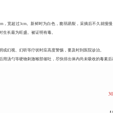
cm，宽超过3cm。新鲜时为白色，脆弱易裂，采摘后不久就慢
之时生长最为旺盛。被证明有毒。
明或幻视、幻听等疗状时应高度警惕，要及时到医院诊治。
后用汤勺等硬物刺激喉部催吐，尽快排出体内尚未吸收的毒素后
3
【