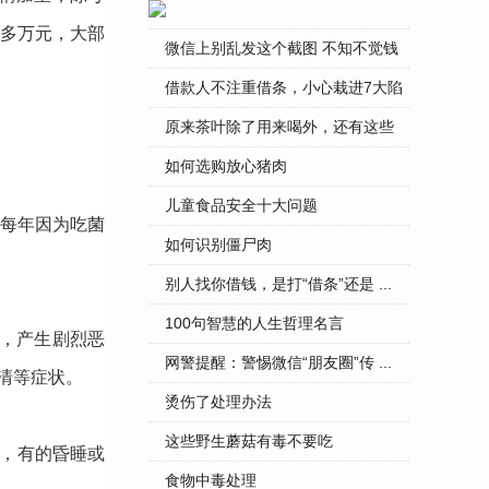
多万元，大部
微信上别乱发这个截图 不知不觉钱
...
借款人不注重借条，小心栽进7大陷
...
原来茶叶除了用来喝外，还有这些
...
如何选购放心猪肉
儿童食品安全十大问题
每年因为吃菌
如何识别僵尸肉
别人找你借钱，是打“借条”还是 ...
100句智慧的人生哲理名言
，产生剧烈恶
网警提醒：警惕微信“朋友圈”传 ...
清等
症状
。
烫伤了处理办法
这些野生蘑菇有毒不要吃
视，有的昏睡或
食物中毒处理