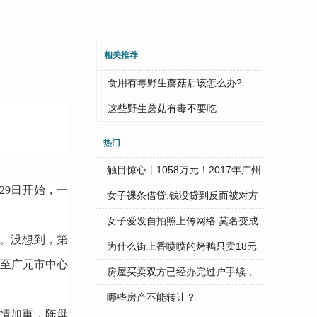
相关推荐
食用有毒野生蘑菇后该怎么办?
这些野生蘑菇有毒不要吃
热门
触目惊心丨1058万元！2017年广州
29日开始，一
...
女子裸条借贷,钱没贷到反而被对方
...
女子爱发自拍照上传网络 莫名变成
意。没想到，第
...
为什么街上香喷喷的烤鸭只卖18元
转至广元市中心
...
房屋买卖双方已经办完过户手续，
...
哪些房产不能转让？
情加重，陈母