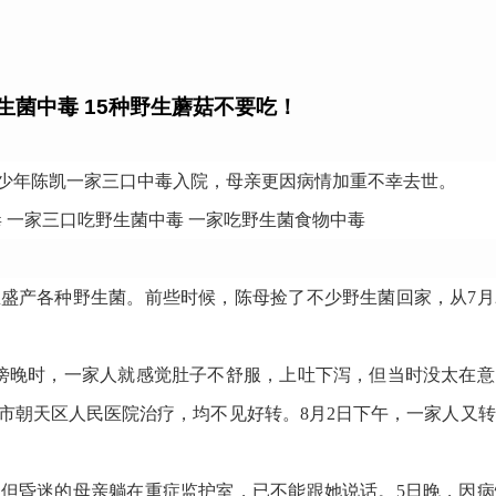
生菌中毒 15种野生蘑菇不要吃！
少年陈凯一家三口中毒入院，母亲更因病情加重不幸去世。
里盛产各种野生菌。前些时候，陈母捡了不少野生菌回家，从7月
到傍晚时，一家人就感觉肚子不舒服，上吐下泻，但当时没太在
市朝天区人民
医院
治疗
，均不见好转。8月2日下午，一家人又
但昏迷的母亲躺在重症监护室，已不能跟她说话。5日晚，因病