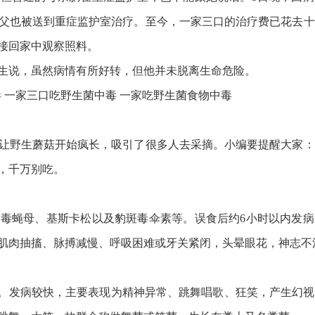
父也被送到重症监护室治疗。至今，一家三口的治疗费已花去十
接回家中观察照料。
生说，虽然病情有所好转，但他并未脱离生命危险。
让野生蘑菇开始疯长，吸引了很多人去采摘。小编要提醒大家：
，千万别吃。
毒蝇母、基斯卡松以及豹斑毒伞素等。误食后约6小时以内发病
肌肉抽搐、脉搏减慢、呼吸困难或牙关紧闭，头晕眼花，神志不
应。发病较快，主要表现为精神异常、跳舞唱歌、狂笑，产生幻