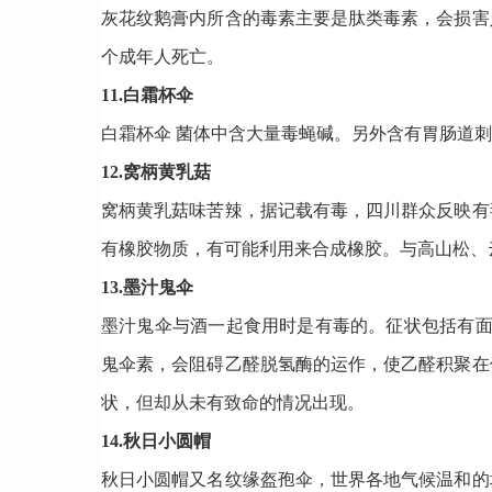
灰花纹鹅膏内所含的毒素主要是肽类毒素，会损害
个成年人死亡。
11.白霜杯伞
白霜杯伞 菌体中含大量毒蝇碱。另外含有胃肠道
12.窝柄黄乳菇
窝柄黄乳菇味苦辣，据记载有毒，四川群众反映有
有橡胶物质，有可能利用来合成橡胶。与高山松、
13.墨汁鬼伞
墨汁鬼伞与酒一起食用时是有毒的。征状包括有面
鬼伞素，会阻碍乙醛脱氢酶的运作，使乙醛积聚在
状，但却从未有致命的情况出现。
14.秋日小圆帽
秋日小圆帽又名纹缘盔孢伞，世界各地气候温和的