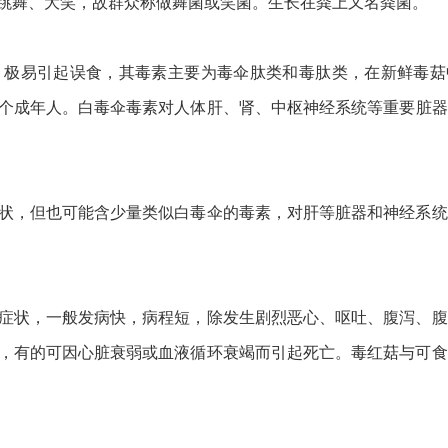
跳舞、大笑，故群众称做舞菌或笑菌。生长在粪上又名粪菌。
，极易引起误食，其毒素主要为毒伞肽类和毒肽类，在新鲜毒菇
一个成年人。白毒伞毒素对人体肝、肾、中枢
神经
系统等重要脏器
状，但也可能含少量类似白毒伞的毒素，对肝等脏器和神经系统
症状，一般发病快，病程短，除发生剧烈恶心、呕吐、腹泻、腹
，有的可因心脏衰弱或血液循环衰竭而引起死亡。毒红菇与可食