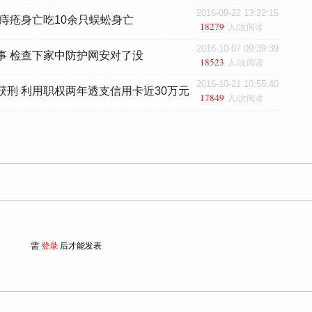
2016-09-22 13:22:15
治痔疮身亡吃10余只蜈蚣身亡
18279
人/次阅读
2016-10-07 09:39:39
事 检查下家中防护网安对了没
18523
人/次阅读
2016-10-21 10:55:40
获刑 利用职权两年透支信用卡近30万元
17849
人/次阅读
需
登录
后才能发表