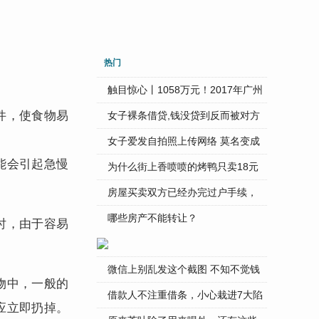
热门
触目惊心丨1058万元！2017年广州
件，使食物易
...
女子裸条借贷,钱没贷到反而被对方
...
女子爱发自拍照上传网络 莫名变成
能会引起急慢
...
为什么街上香喷喷的烤鸭只卖18元
...
房屋买卖双方已经办完过户手续，
...
哪些房产不能转让？
时，由于容易
微信上别乱发这个截图 不知不觉钱
物中，一般的
...
借款人不注重借条，小心栽进7大陷
应立即扔掉。