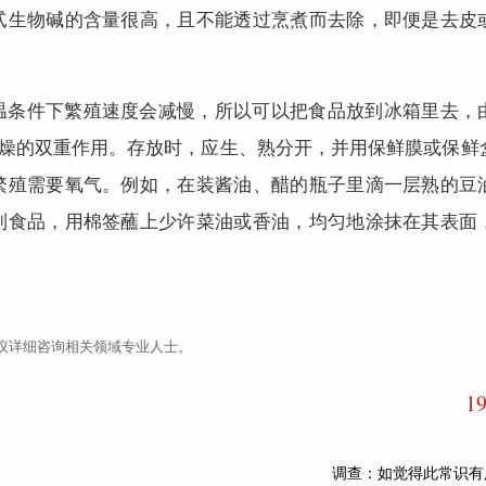
甙生物碱的含量很高，且不能透过烹煮而去除，即便是去皮
温条件下繁殖速度会减慢，所以可以把食品放到冰箱里去，
干燥的双重作用。存放时，应生、熟分开，并用保鲜膜或保鲜
繁殖需要氧气。例如，在装酱油、醋的瓶子里滴一层熟的豆
制食品，用棉签蘸上少许菜油或香油，均匀地涂抹在其表面
议详细咨询相关领域专业人士。
1
调查：如觉得此常识有