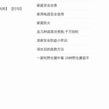
家庭安全自查
关闭
】 【
打印
】
家用电器安全使用
家庭防火
这几种蔬菜没煮熟,千万别吃
居家安全防盗小常识
溺水后的急救方法
一家吃野生菌中毒 15种野生蘑菇不
...