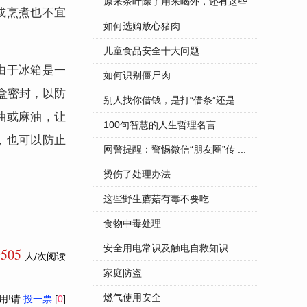
...
原来茶叶除了用来喝外，还有这些
或烹煮也不宜
...
如何选购放心猪肉
儿童食品安全十大问题
由于冰箱是一
如何识别僵尸肉
盒密封，以防
别人找你借钱，是打“借条”还是 ...
油或麻油，让
100句智慧的人生哲理名言
，也可以防止
网警提醒：警惕微信“朋友圈”传 ...
烫伤了处理办法
这些野生蘑菇有毒不要吃
食物中毒处理
安全用电常识及触电自救知识
9505
人/次阅读
家庭防盗
燃气使用安全
用!请
投一票
[
0
]