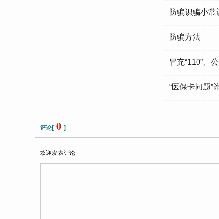
防骗识骗小常
防骗方法
冒充“110”、
“医保卡问题”
0
评论[
]
欢迎发表评论