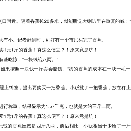
交口附近。隔着香蕉摊20多米，就能听见大喇叭里在重复的喊：
大有小。记者赶到时，刚好有一个市民买完了香蕉。
些吃惊：“一块钱给八两。”
如果按照一块钱一斤卖会赔钱。“我的香蕉的成本在一块一毛一
题上纠缠，提出要购买一把香蕉。小贩挑了一把香蕉，放在秤上
行称重，结果显示为1.57千克，也就是大约三斤二两。
六元钱的香蕉应该是四斤八两，前后相比，小贩相当于少给了一