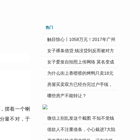
热门
触目惊心丨1058万元！2017年广州
...
女子裸条借贷,钱没贷到反而被对方
...
女子爱发自拍照上传网络 莫名变成
...
为什么街上香喷喷的烤鸭只卖18元
...
房屋买卖双方已经办完过户手续，
...
哪些房产不能转让？
摊，摆着一个喇
觉分量不对，于
微信上别乱发这个截图 不知不觉钱
...
借款人不注重借条，小心栽进7大陷