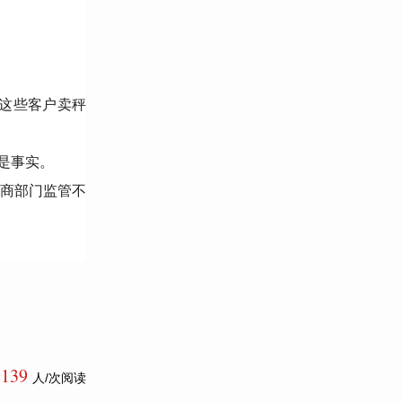
这些客户卖秤
是事实。
商部门监管不
9139
人/次阅读