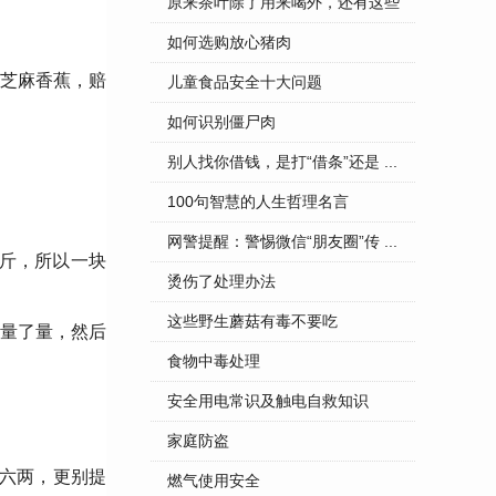
...
原来茶叶除了用来喝外，还有这些
...
如何选购放心猪肉
“芝麻香蕉，赔
儿童食品安全十大问题
如何识别僵尸肉
别人找你借钱，是打“借条”还是 ...
100句智慧的人生哲理名言
网警提醒：警惕微信“朋友圈”传 ...
斤，所以一块
烫伤了处理办法
这些野生蘑菇有毒不要吃
量了量，然后
食物中毒处理
安全用电常识及触电自救知识
家庭防盗
斤六两，更别提
燃气使用安全