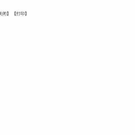
关闭
】 【
打印
】