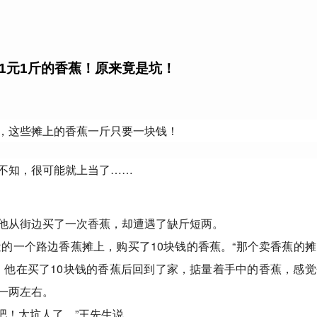
1元1斤的香蕉！原来竟是坑！
，这些摊上的香蕉一斤只要一块钱！
不知，很可能就上当了……
他从街边买了一次香蕉，却遭遇了缺斤短两。
近的一个路边香蕉摊上，购买了10块钱的香蕉。“那个卖香蕉的
，他在买了10块钱的香蕉后回到了家，掂量着手中的香蕉，感
一两左右。
吧！太坑人了。”王先生说。