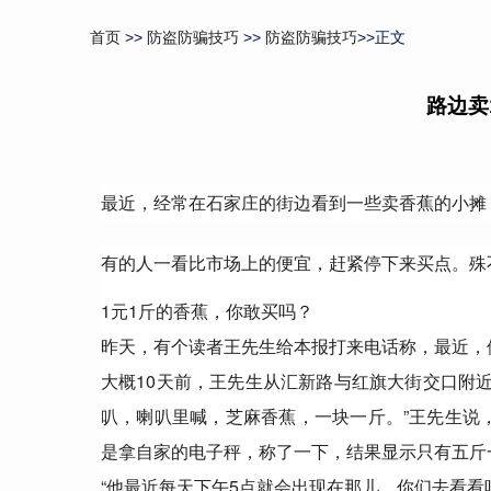
首页
>>
防盗防骗技巧
>>
防盗防骗技巧
>>正文
路边卖
最近，经常在石家庄的街边看到一些卖香蕉的小摊
有的人一看比市场上的便宜，赶紧停下来买点。殊
1元1斤的香蕉，你敢买吗？
昨天，有个读者王先生给本报打来电话称，最近，
大概10天前，王先生从汇新路与红旗大街交口附
叭，喇叭里喊，芝麻香蕉，一块一斤。”王先生说
是拿自家的电子秤，称了一下，结果显示只有五斤
“他最近每天下午5点就会出现在那儿，你们去看看