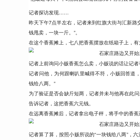
记者探访发现……
昨天下午7点半左右，记者来到红旗大街与汇新路
钱甩卖，一块一斤。”。
在这个香蕉摊上，七八把香蕉摆放在纸箱子上，有
记者上前询问小贩香蕉怎么卖，小贩说的话让记者有
记者问他，为何跟喇叭里喊得不符，小贩回答道，
钱给八两。”
为了验证是否会缺斤短两，记者并未与他再在此问
告诉记者，这把香蕉六元钱。
在远离香蕉摊后，记者拿出电子秤，将手中的香蕉进
记者算了算，按照小贩所说的“一块钱给八两”，