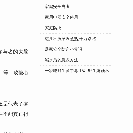
家庭安全自查
家用电器安全使用
家庭防火
这几种蔬菜没煮熟,千万别吃
居家安全防盗小常识
参与者的大脑
溺水后的急救方法
一家吃野生菌中毒 15种野生蘑菇不
de”等，攻破心
...
正是代表了参
并不能真正得