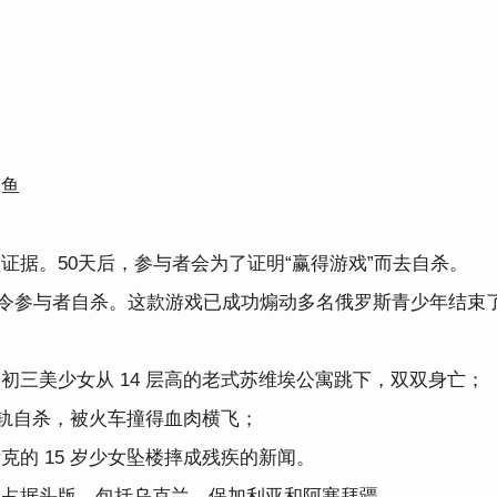
鲸鱼
证据。50天后，参与者会为了证明“赢得游戏”而去自杀。
命令参与者自杀。这款游戏已成功煽动多名俄罗斯青少年结束
初三美少女从 14 层高的老式苏维埃公寓跳下，双双身亡；
卧轨自杀，被火车撞得血肉横飞；
的 15 岁少女坠楼摔成残疾的新闻。
闻占据头版，包括乌克兰、保加利亚和阿塞拜疆。