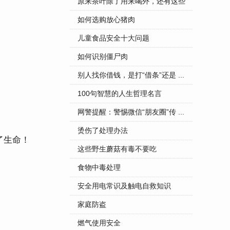
...
原来茶叶除了用来喝外，还有这些
...
如何选购放心猪肉
儿童食品安全十大问题
如何识别僵尸肉
别人找你借钱，是打“借条”还是 ...
100句智慧的人生哲理名言
网警提醒：警惕微信“朋友圈”传 ...
烫伤了处理办法
了生命！
这些野生蘑菇有毒不要吃
食物中毒处理
安全用电常识及触电自救知识
家庭防盗
燃气使用安全