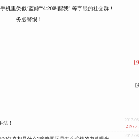
里类似“蓝鲸”“4:20叫醒我” 等字眼的社交群！
务必警惕！
1
【
2017-05
手法！
21973
2017-06
骗100亿真相是什么?摩能国际是怎么骗钱的内幕曝光