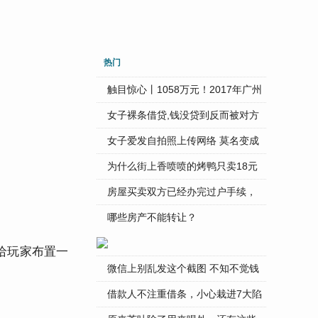
热门
触目惊心丨1058万元！2017年广州
...
女子裸条借贷,钱没贷到反而被对方
...
女子爱发自拍照上传网络 莫名变成
...
为什么街上香喷喷的烤鸭只卖18元
...
房屋买卖双方已经办完过户手续，
...
哪些房产不能转让？
给玩家布置一
微信上别乱发这个截图 不知不觉钱
...
借款人不注重借条，小心栽进7大陷