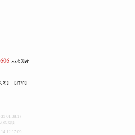
9606
人/次阅读
关闭
】 【
打印
】
-31 01:38:17
人/次阅读
-14 12:17:09