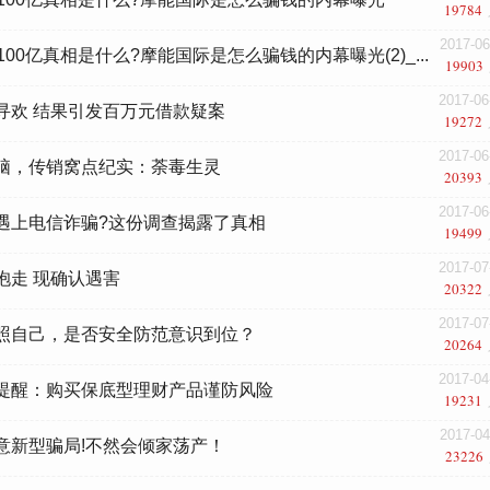
19784
2017-06
100亿真相是什么?摩能国际是怎么骗钱的内幕曝光(2)_...
19903
2017-06
寻欢 结果引发百万元借款疑案
19272
2017-06
脑，传销窝点纪实：荼毒生灵
20393
2017-06
遇上电信诈骗?这份调查揭露了真相
19499
2017-07
抱走 现确认遇害
20322
2017-07
照自己，是否安全防范意识到位？
20264
2017-04
提醒：购买保底型理财产品谨防风险
19231
2017-04
意新型骗局!不然会倾家荡产！
23226