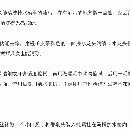
能清洗掉水槽里的油污。在有油污的地方撒一点盐，然后
槽清洗得光亮如新。
能去除。用橙子皮带颜色的一面搓水龙头污渍，水龙头
，擦拭几次也能清除。
洁剂或牙膏适度擦拭，再用微湿毛巾均匀擦拭，后用干毛
表面。使用后要用清水擦拭，并定期用中性清洁剂沾湿棉布
袜做一个小口袋，将香皂头装入扎紧挂在马桶的水箱内