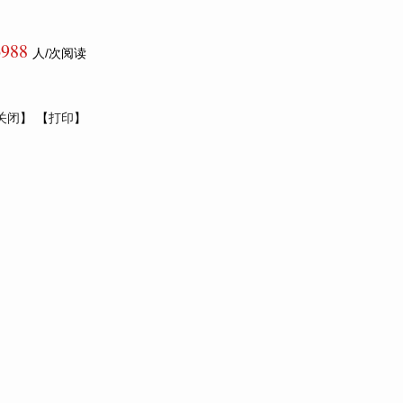
6988
人/次阅读
关闭
】 【
打印
】