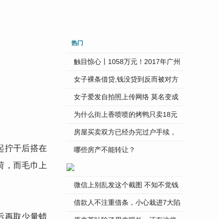
热门
触目惊心丨1058万元！2017年广州
...
女子裸条借贷,钱没贷到反而被对方
...
女子爱发自拍照上传网络 莫名变成
...
为什么街上香喷喷的烤鸭只卖18元
...
房屋买卖双方已经办完过户手续，
起拧干后搭在
...
哪些房产不能转让？
荷，而毛巾上
微信上别乱发这个截图 不知不觉钱
...
借款人不注重借条，小心栽进7大陷
后再取少量蜡