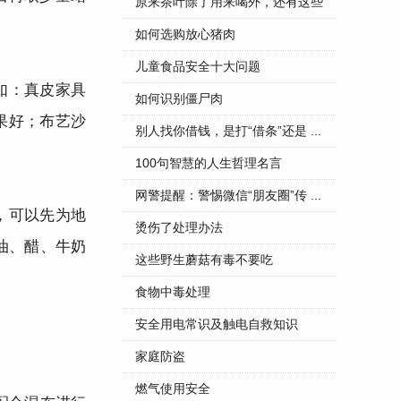
...
原来茶叶除了用来喝外，还有这些
...
如何选购放心猪肉
儿童食品安全十大问题
如：真皮家具
如何识别僵尸肉
果好；布艺沙
别人找你借钱，是打“借条”还是 ...
100句智慧的人生哲理名言
网警提醒：警惕微信“朋友圈”传 ...
，可以先为地
烫伤了处理办法
油、醋、牛奶
这些野生蘑菇有毒不要吃
食物中毒处理
安全用电常识及触电自救知识
家庭防盗
燃气使用安全