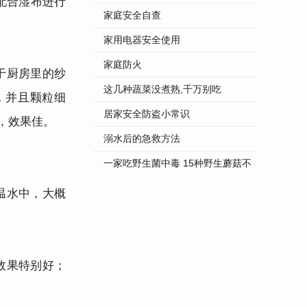
配合湿布进行
家庭安全自查
家用电器安全使用
家庭防火
于厨房里的纱
这几种蔬菜没煮熟,千万别吃
，并且颗粒细
居家安全防盗小常识
，效果佳。
溺水后的急救方法
一家吃野生菌中毒 15种野生蘑菇不
...
温水中，大概
效果特别好；