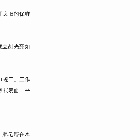
用废旧的保鲜
便立刻光亮如
巾擦干。工作
擦拭表面。平
。肥皂溶在水