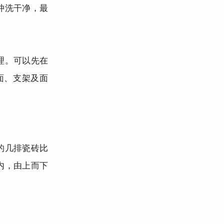
冲洗干净，最
理。可以先在
面、支架及面
的几排瓷砖比
内，由上而下