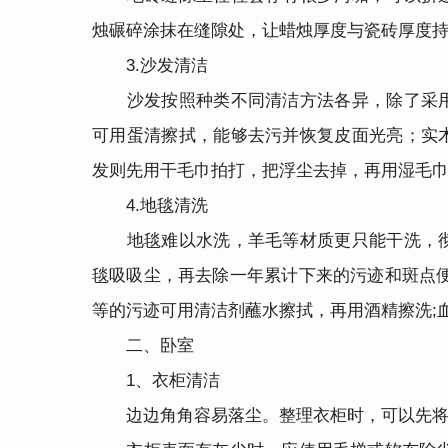
烛碾碎涂抹在缝隙处，让蜡烛厚度与瓷砖厚度
3.沙发清洁
沙发按照种类不同清洁方法各异，除了采用
可用蛋清擦拭，能够去污并恢复皮面光亮；实
发则先用干毛巾拍打，把浮尘去掉，再用湿毛
4.地毯清洗
地毯难以水洗，羊毛等材质更只能干洗，彻
毯吸吸尘，再去除一年累计下来的污迹和斑点
等的污迹可用清洁剂蘸水擦拭，再用酒精擦洗;
二、卧室
1、衣柜清洁
边边角角容易落尘。整理衣柜时，可以先将