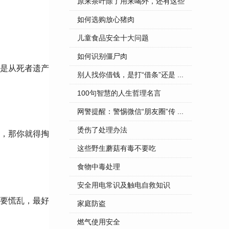
...
原来茶叶除了用来喝外，还有这些
...
如何选购放心猪肉
儿童食品安全十大问题
如何识别僵尸肉
是从死者遗产
别人找你借钱，是打“借条”还是 ...
100句智慧的人生哲理名言
网警提醒：警惕微信“朋友圈”传 ...
烫伤了处理办法
，那你就得掏
这些野生蘑菇有毒不要吃
食物中毒处理
安全用电常识及触电自救知识
要慌乱，最好
家庭防盗
燃气使用安全