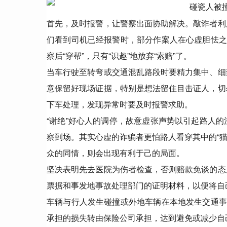
首先，及时报警，让警察出面协助解决。敲诈者利
们看到司机已经报警时，部分作案人在心虚胆怯之
察后“穿帮”，只有“识趣”地放弃“索赔”了。
当车行驶至转弯或交通混乱路段时要精力集中、细
意保留好现场证据，特别是想法留住目击证人，切
下车处理，发现异常时要及时报警求助。
“谢绝”好心人的调停，故意虚张声势以引起路人
察到场。其实心虚的诈骗者更怕路人看穿其中的“猫
众的同情，则会出现有利于己的局面。
坚决表明先去医院为伤者检查，否则赔款免谈的态
票据和事发地事故处理部门的证明材料，以便将自
车辆与行人发生碰撞或外地车辆在本地发生交通事
承担的损失转由保险公司承担，达到避免或减少自