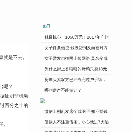
热门
触目惊心丨1058万元！2017年广州
...
女子裸条借贷,钱没贷到反而被对方
查就是不去。
...
女子爱发自拍照上传网络 莫名变成
...
为什么街上香喷喷的烤鸭只卖18元
...
房屋买卖双方已经办完过户手续，
出呢？
...
哪些房产不能转让？
据证明非机动
过百分之十的
微信上别乱发这个截图 不知不觉钱
...
借款人不注重借条，小心栽进7大陷
任。