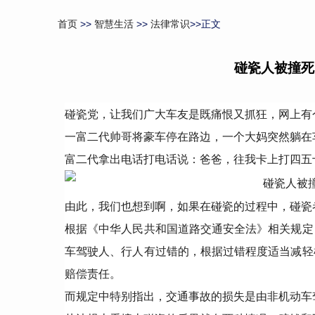
首页
>>
智慧生活
>>
法律常识
>>正文
碰瓷人被撞死
碰瓷党，让我们广大车友是既痛恨又抓狂，网上有
一富二代帅哥将豪车停在路边，一个大妈突然躺在
富二代拿出电话打电话说：爸爸，往我卡上打四五
由此，我们也想到啊，如果在碰瓷的过程中，碰瓷
根据《中华人民共和国道路交通安全法》相关规定
车驾驶人、行人有过错的，根据过错程度适当减轻
赔偿责任。
而规定中特别指出，交通事故的损失是由非机动车