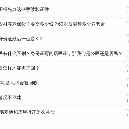
2
子得先办这些手续和证件
1
2
农村养老保险？要交多少钱？60岁后能领多少养老金
1
2
身份证最后一位是X？
2
民有什么区别？身份证写的居民证，那我们是公民还是居民？
1
20
后怎样才能再迁回？
1
20
类宅基地将会被回收！
1
20
情况不准建
1
20
村的宅基地和房屋拆迁怎么补偿
1