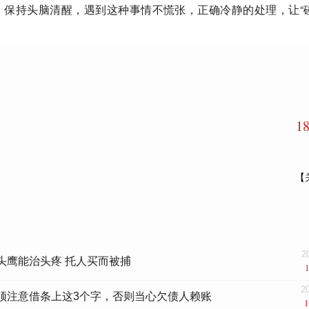
保持头脑清醒，遇到这种事情不慌张，正确冷静的处理，让“碰
1
【
2
头鹰能治头疼 托人买而被捕
2
须注意借条上这3个字，否则当心欠债人赖账
1