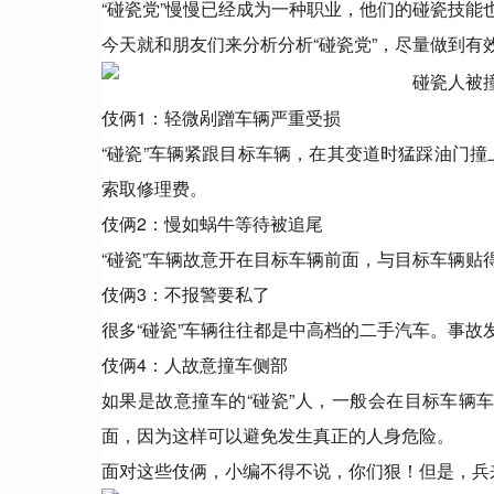
“碰瓷党”慢慢已经成为一种职业，他们的碰瓷技
今天就和朋友们来分析分析“碰瓷党”，尽量做到有
伎俩1：轻微剐蹭车辆严重受损
“碰瓷”车辆紧跟目标车辆，在其变道时猛踩油门
索取修理费。
伎俩2：慢如蜗牛等待被追尾
“碰瓷”车辆故意开在目标车辆前面，与目标车辆
伎俩3：不报警要私了
很多“碰瓷”车辆往往都是中高档的二手汽车。事故发
伎俩4：人故意撞车侧部
如果是故意撞车的“碰瓷”人，一般会在目标车辆
面，因为这样可以避免发生真正的人身危险。
面对这些伎俩，小编不得不说，你们狠！但是，兵