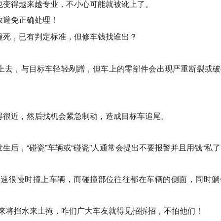
能也变得越来越专业，不小心可能就被讹上了。
效避免正确处理！
撞上去，与目标车轻轻剐蹭，但车上的零部件会出现严重断裂或
贴得很近，然后找机会紧急制动，造成目标车追尾。
生后，“碰瓷”车辆或“碰瓷”人通常会提出不要报警并且用钱“私了
车速很慢时撞上车辆，而碰撞部位往往都在车辆的侧面，同时躺
来将挡水来土掩，咋们广大车友就得见招拆招，不怕他们！