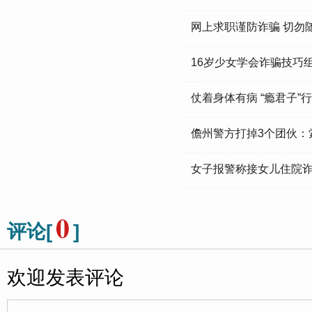
网上求职谨防诈骗 切勿随
16岁少女学会诈骗技巧
仗着身体有病 “瘾君子”
儋州警方打掉3个团伙：
女子报警称接女儿住院诈
0
评论[
]
欢迎发表评论