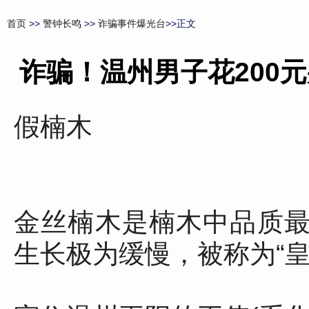
首页
>>
警钟长鸣
>>
诈骗事件爆光台
>>正文
诈骗！温州男子花200元
假楠木
金丝楠木是楠木中品质
生长极为缓慢，被称为“皇