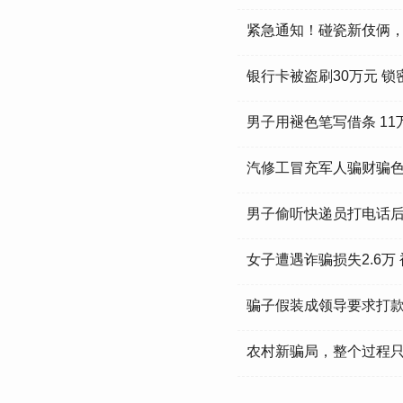
紧急通知！碰瓷新伎俩
银行卡被盗刷30万元 锁
男子用褪色笔写借条 1
汽修工冒充军人骗财骗色
男子偷听快递员打电话
女子遭遇诈骗损失2.6万
骗子假装成领导要求打款8
农村新骗局，整个过程