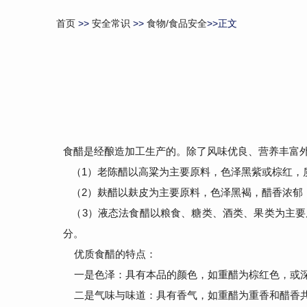
首页
>>
安全常识
>>
食物/食品安全
>>正文
食醋是经酿造加工生产的。除了风味优良、营养丰富
（1）老陈醋以高粱为主要原料，色泽黑紫或棕红，
（2）麸醋以麸皮为主要原料，色泽黑褐，醋香浓郁
（3）液态法食醋以粮食、糖类、酒类、果类为主要
分。
优质食醋的特点：
一是色泽：具有本品的颜色，如重醋为棕红色，或深
二是气味与味道：具有香气，如重醋为重香和醋香共