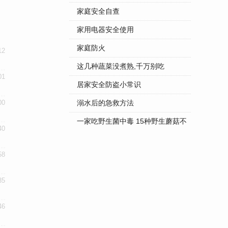
家庭安全自查
家用电器安全使用
家庭防火
12
这几种蔬菜没煮熟,千万别吃
01
居家安全防盗小常识
00
溺水后的急救方法
一家吃野生菌中毒 15种野生蘑菇不
40
...
58
35
46