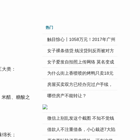
热门
触目惊心丨1058万元！2017年广州
...
女子裸条借贷,钱没贷到反而被对方
...
女子爱发自拍照上传网络 莫名变成
三大类：
...
为什么街上香喷喷的烤鸭只卖18元
...
房屋买卖双方已经办完过户手续，
...
哪些房产不能转让？
、米醋、糖酸之
微信上别乱发这个截图 不知不觉钱
...
借款人不注重借条，小心栽进7大陷
味绵长；