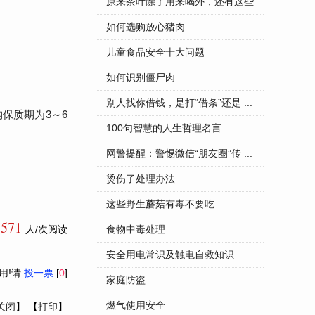
...
原来茶叶除了用来喝外，还有这些
...
如何选购放心猪肉
儿童食品安全十大问题
如何识别僵尸肉
别人找你借钱，是打“借条”还是 ...
保质期为3～6
100句智慧的人生哲理名言
网警提醒：警惕微信“朋友圈”传 ...
烫伤了处理办法
这些野生蘑菇有毒不要吃
8571
人/次阅读
食物中毒处理
安全用电常识及触电自救知识
用!请
投一票
[
0
]
家庭防盗
燃气使用安全
关闭
】 【
打印
】