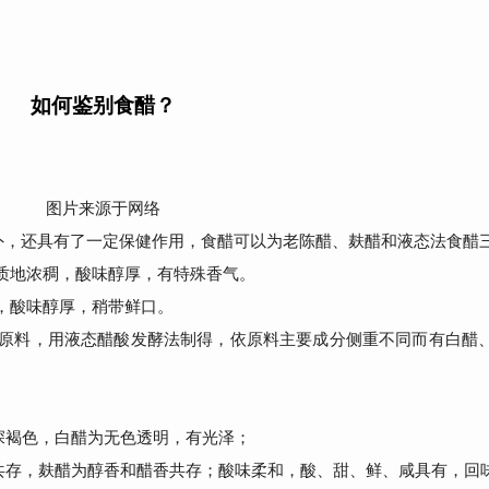
如何鉴别食醋？
图片来源于网络
外，还具有了一定保健作用，食醋可以为老陈醋、麸醋和液态法食醋
质地浓稠，酸味醇厚，有特殊香气。
，酸味醇厚，稍带鲜口。
原料，用液态醋酸发酵法制得，依原料主要成分侧重不同而有白醋
褐色，白醋为无色透明，有光泽；
存，麸醋为醇香和醋香共存；酸味柔和，酸、甜、鲜、咸具有，回