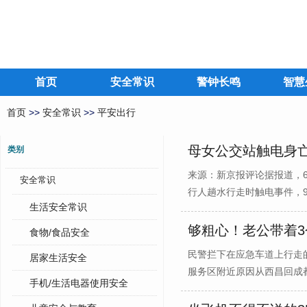
首页
安全常识
警钟长鸣
智慧
首页
>>
安全常识
>>
平安出行
母女公交站触电身亡
类别
来源：新京报评论据报道，
安全常识
行人趟水行走时触电事件，9日
生活安全常识
够粗心！老公带着
食物/食品安全
民警拦下在应急车道上行走
居家生活安全
服务区附近原因从西昌回成都，
手机/生活电器使用安全