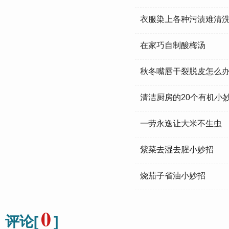
衣服染上各种污渍难清
在家巧自制酸梅汤
秋冬嘴唇干裂脱皮怎么办
清洁厨房的20个有机小
一劳永逸让大米不生虫
紫菜去湿去腥小妙招
烧茄子省油小妙招
0
评论[
]