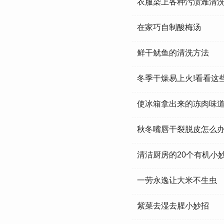
衣服染上各种污渍难清
在家巧自制酸梅汤
鲜干鱿鱼的清洗方法
冬季干燥易上火!看看这
使冰箱拿出来的冻肉味
秋冬嘴唇干裂脱皮怎么办
清洁厨房的20个有机小
一劳永逸让大米不生虫
紫菜去湿去腥小妙招